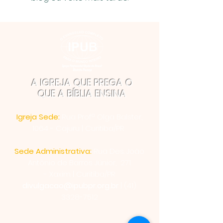
A IGREJA QUE PREGA O
QUE A BÍBLIA ENSINA
Igreja Sede:
Rua Profª Olga Balster,
1064 - Cajuru | Curitiba/PR
Sede Administrativa:
Rua Des. João
Antônio de Barros Júnior, 271
-
Xaxim | Curitiba/PR
divulgacao@ipubpr.org.br
|
(41)
3328-7512