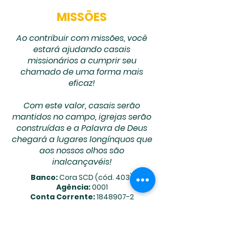
MISSÕES
Ao contribuir com missões, você
estará ajudando casais
missionários
a cumprir seu
chamado de uma forma mais
eficaz!
Com este valor, casais serão
mantidos no campo, igrejas serão
construídas e a Palavra de Deus
chegará a lugares longínquos que
aos nossos olhos são
inalcançavéis!
Banco:
Cora SCD (cód. 403)
Agência:
0001
Conta Corrente:
1848907-2
Chave Pix:
77.624.476
/0030-62 (CNPJ)
Favorecido:
Igreja Pentecostal Unida
do Brasil - Dep. de Missões