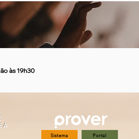
ção
às 19h30
E
E A
Sistema
Portal