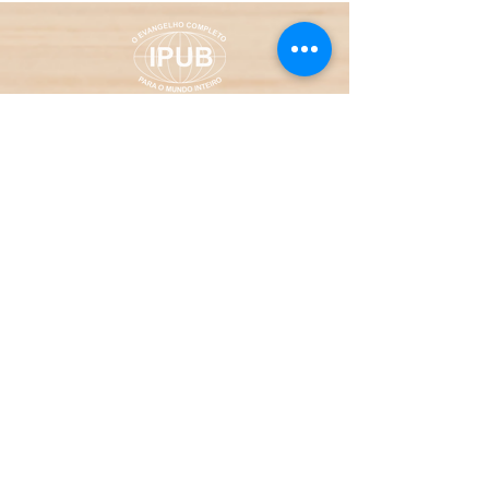
A IGREJA QUE PREGA O
QUE A BÍBLIA ENSINA
Igreja Sede:
Rua Profª Olga Balster,
1064 - Cajuru | Curitiba/PR
Sede Administrativa:
Rua Des. João
Antônio de Barros Júnior, 271
-
Xaxim | Curitiba/PR
divulgacao@ipubpr.org.br
|
(41)
3328-7512