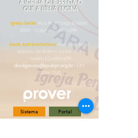
A IGREJA QUE PREGA O
QUE A BÍBLIA ENSINA
Igreja Sede:
Rua Profª Olga Balster,
1064 - Cajuru | Curitiba/PR
Sede Administrativa:
Rua Des. João
Antônio de Barros Júnior, 271
-
Xaxim | Curitiba/PR
divulgacao@ipubpr.org.br
|
(41)
3328-7512
Sistema
Portal