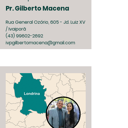
Pr. Gilberto Macena
Rua General Ozório, 605 - Jd. Luiz XV
/ Ivaiporã
(43) 99602-2692
ivpgilbertomacena@gmail.com