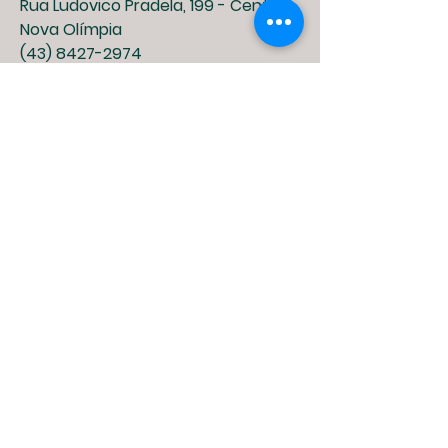
Rua Ludovico Pradela, 199 - Centro |
Nova Olímpia
(43) 8427-2974
prjorgedesousa@ipubpr.org.br
Clique na imagem e seja
redirecionado